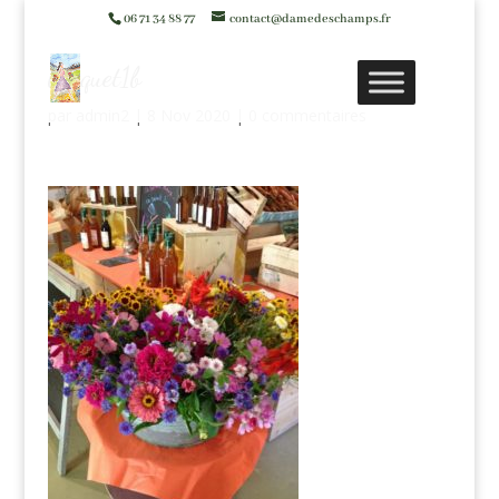
06 71 34 88 77
contact@damedeschamps.fr
bouquet1b
par
admin2
|
8 Nov 2020
|
0 commentaires