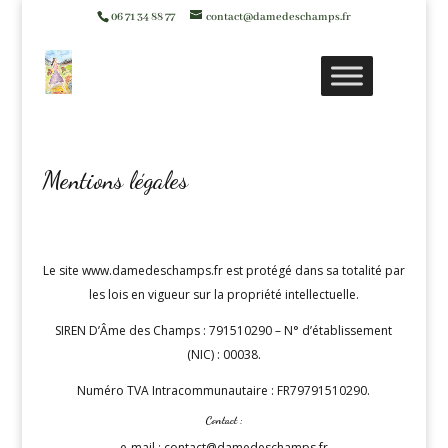
06 71 34 88 77
contact@damedeschamps.fr
Mentions légales
Le site www.damedeschamps.fr est protégé dans sa totalité par
les lois en vigueur sur la propriété intellectuelle.
SIREN D’Âme des Champs : 791510290 – N° d’établissement
(NIC) : 00038.
Numéro TVA Intracommunautaire : FR79791510290.
Contact :
e-mail :
contact@damedeschamps.fr