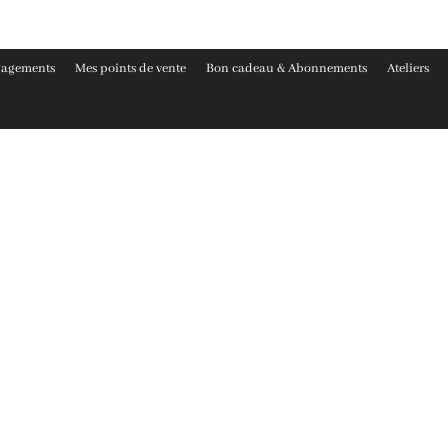
gagements
Mes points de vente
Bon cadeau & Abonnements
Ateliers