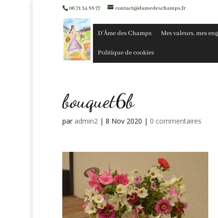
06 71 34 88 77
contact@damedeschamps.fr
D’Âme des Champs
Mes valeurs, mes en
Politique de cookies
bouquet6b
par
admin2
|
8 Nov 2020
|
0 commentaires